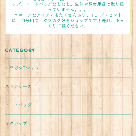
ップ、トートバッグなどなど。生体や飼育用品は取り扱
っていません。。。
ユニークなアイテムもたくさんあります。プレゼント
に、自分用に！クワガタ好きショップです！是非、ゆっ
くりご覧ください。
CATEGORY
クワガタTシャツ
スマホケース
トートバッグ
マグカップ