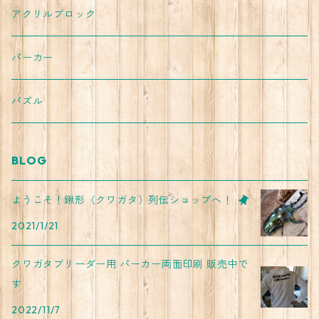
アクリルブロック
パーカー
パズル
BLOG
ようこそ！鍬形（クワガタ）列伝ショップへ！
2021/1/21
クワガタブリーダー用 パーカー両面印刷 販売中で
す
2022/11/7