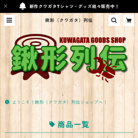
新作クワガタTシャツ・グッズ続々販売中！
鍬形（クワガタ）列伝
ようこそ！鍬形（クワガタ）列伝ショップへ！
商品一覧