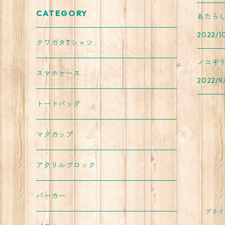
CATEGORY
あたら
2022/1
クワガタTシャツ
ノコギ
スマホケース
2022/9
トートバッグ
マグカップ
アクリルブロック
パーカー
プライ