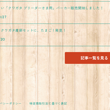
しい「クワガタ ブリーダーさま用」パーカー販売開始しました！
0/27
リクワガタ産卵セットに、たまご！発見！
/20
記事一覧を見る
バシーポリシー
特定商取引法に基づく表記